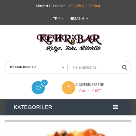
Müşteri Hizmetleri :
+90 (553) 2251564
TL
TRY
HESABIM
TÜM KATEGORILER
0
ALIŞVERIŞ SEPETIM
0 ürün -
0,00TL
KATEGORILER
<P><BR></P>